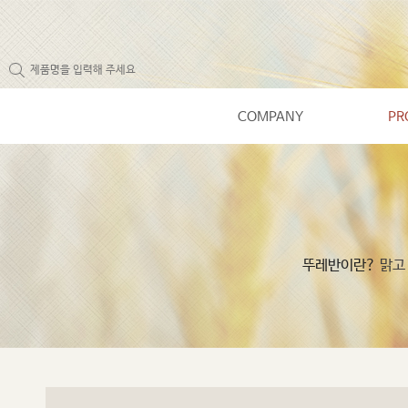
COMPANY
PR
뚜레반이란?
맑고