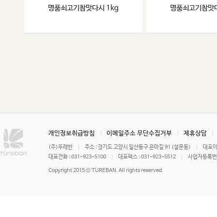
명품쇠고기참맛다시 1kg
명품쇠고기참맛다
개인정보취급방침
이메일주소 무단수집거부
제휴상담
(주)뚜레반
주소 : 경기도 고양시 일산동구 은마길 91 (설문동)
대표이
대표전화 : 031-923-5100
대표팩스 : 031-923-5512
사업자등록번호 
Copyright 2015 © TUREBAN. All rights reserved.