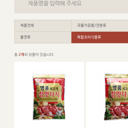
제품전체
곡물가공품/전분류
물엿류
복합조미식품류
총
2개
의 상품이 있습니다.