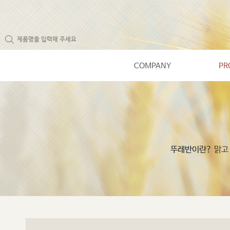
COMPANY
PR
뚜레반이란?
맑고